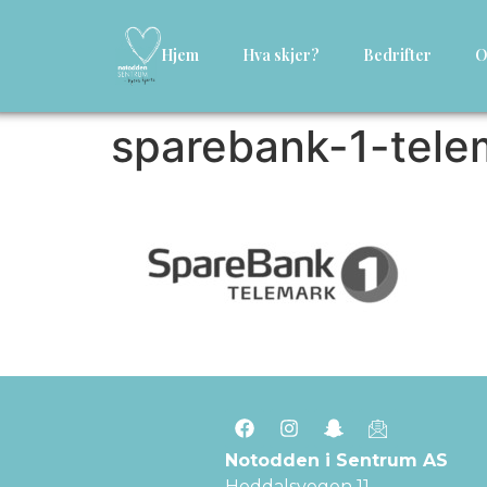
Hjem
Hva skjer?
Bedrifter
O
sparebank-1-tele
Notodden i Sentrum AS
Heddalsvegen 11