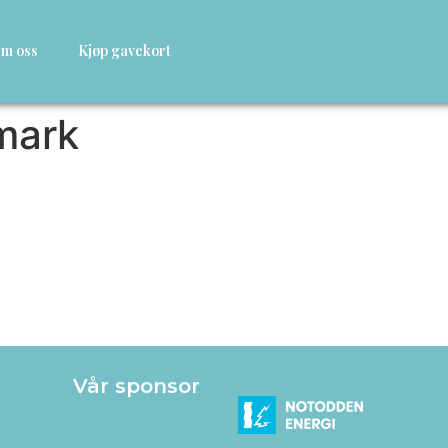
m oss
Kjøp gavekort
mark
Vår sponsor