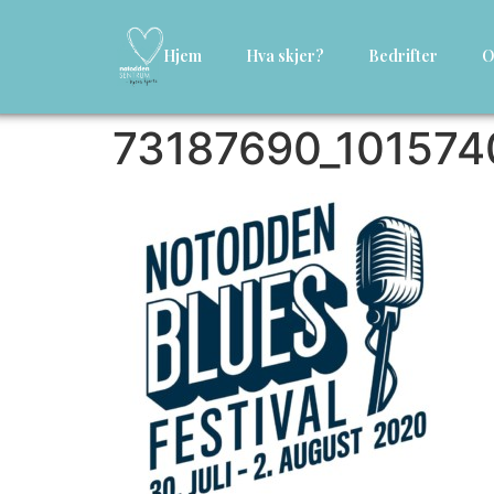
Hjem
Hva skjer?
Bedrifter
O
73187690_10157