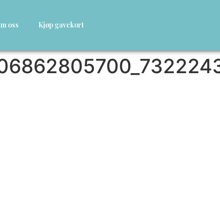
m oss
Kjøp gavekort
406862805700_732224