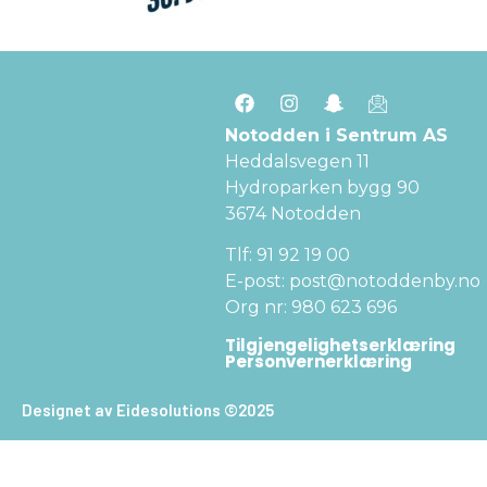
Notodden i Sentrum AS
Heddalsvegen 11
Hydroparken bygg 90
3674 Notodden
Tlf: 91 92 19 00
E-post: post@notoddenby.no
Org nr: 980 623 696
Tilgjengelighetserklæring
Personvernerklæring
Designet av Eidesolutions ©2025