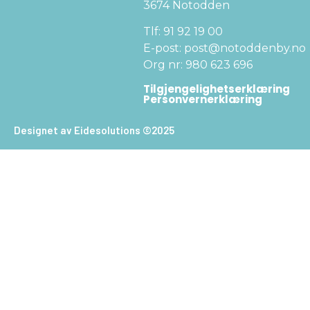
3674 Notodden
Tlf: 91 92 19 00
E-post: post@notoddenby.no
Org nr: 980 623 696
Tilgjengelighetserklæring
Personvernerklæring
Designet av Eidesolutions ©2025