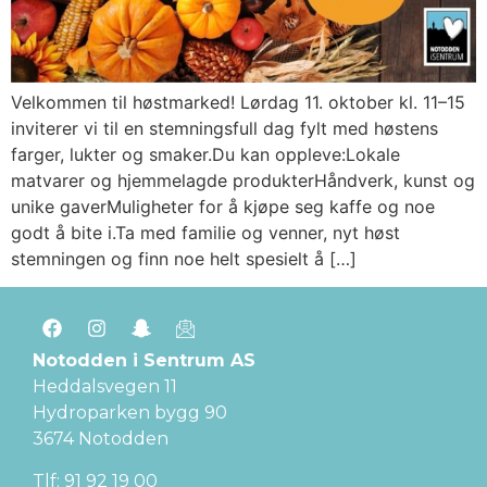
Velkommen til høstmarked! Lørdag 11. oktober kl. 11–15
inviterer vi til en stemningsfull dag fylt med høstens
farger, lukter og smaker.Du kan oppleve:Lokale
matvarer og hjemmelagde produkterHåndverk, kunst og
unike gaverMuligheter for å kjøpe seg kaffe og noe
godt å bite i.Ta med familie og venner, nyt høst
stemningen og finn noe helt spesielt å […]
Notodden i Sentrum AS
Heddalsvegen 11
Hydroparken bygg 90
3674 Notodden
Tlf: 91 92 19 00