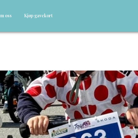
m oss
Kjøp gavekort
dden