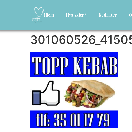
Hjem
Hva skjer?
Bedrifter
O
301060526_4150