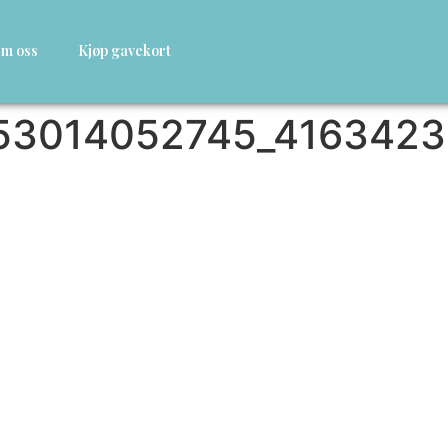
m oss
Kjøp gavekort
53014052745_4163423