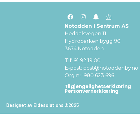
Notodden i Sentrum AS
Heddalsvegen 11
Hydroparken bygg 90
3674 Notodden
Tlf: 91 92 19 00
E-post: post@notoddenby.no
Org nr: 980 623 696
Tilgjengelighetserklæring
Personvernerklæring
Designet av Eidesolutions ©2025