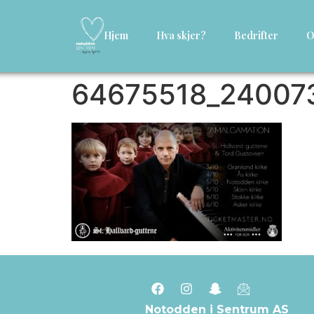
Hjem
Hva skjer?
Bedrifter
O
64675518_24007
Notodden i Sentrum AS