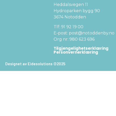
Heddalsvegen 11
Hydroparken bygg 90
3674 Notodden
Tlf: 91 92 19 00
E-post: post@notoddenby.no
Org nr: 980 623 696
Tilgjengelighetserklæring
Personvernerklæring
Designet av Eidesolutions ©2025