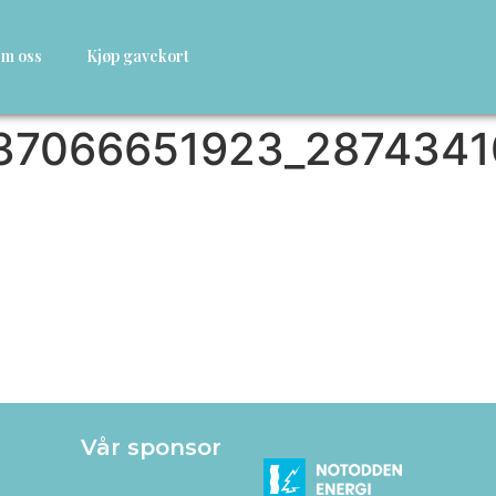
m oss
Kjøp gavekort
37066651923_2874341
Vår sponsor