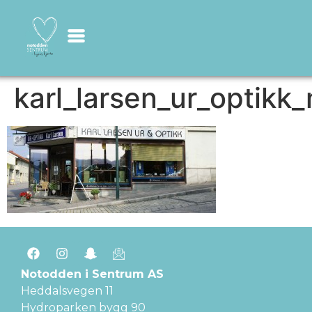
karl_larsen_ur_optik
Notodden i Sentrum AS
Heddalsvegen 11
Hydroparken bygg 90