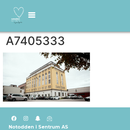
A7405333
Notodden i Sentrum AS