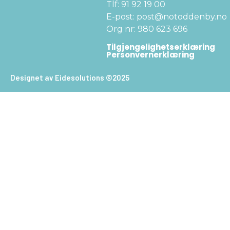
Tlf: 91 92 19 00
E-post: post@notoddenby.no
Org nr: 980 623 696
Tilgjengelighetserklæring
Personvernerklæring
Designet av Eidesolutions ©2025