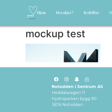
Hjem
Hva skjer?
Bedrifter
O
mockup test
Notodden i Sentrum AS
Heddalsvegen 11
Hydroparken bygg 90
3674 Notodden