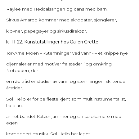
Raylee med Heddalsangen og dans med barn.
Sirkus Arnardo kommer med akrobater, sjonglører,
klovner, papegøyer og sirkusdirektør.
kl. 11-22. Kunstutstillinger hos Galleri Grette.
Tor-Arne Moen – «Stemninger ved vann» – et knippe nye
oljemalerier med motiver fra steder i og omkring
Notodden, der
en rød tråd er studier av vann og stemninger i skiftende
årstider.
Sol Heilo er for de fleste kjent som multiinstrumentalist,
fra blant
annet bandet Katzenjammer og sin solokarriere med
egen
komponert musikk. Sol Heilo har laget