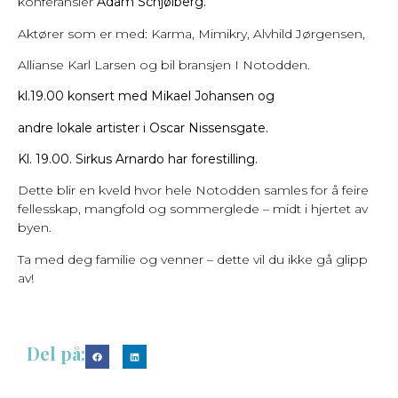
konferansier
Adam Schjølberg.
Aktører som er med: Karma, Mimikry, Alvhild Jørgensen,
Allianse Karl Larsen og bil bransjen I Notodden.
kl.19.00 konsert med Mikael Johansen og
andre lokale artister i Oscar Nissensgate.
Kl. 19.00. Sirkus Arnardo har forestilling.
Dette blir en kveld hvor hele Notodden samles for å feire
fellesskap, mangfold og sommerglede – midt i hjertet av
byen.
Ta med deg familie og venner – dette vil du ikke gå glipp
av!
Del på: